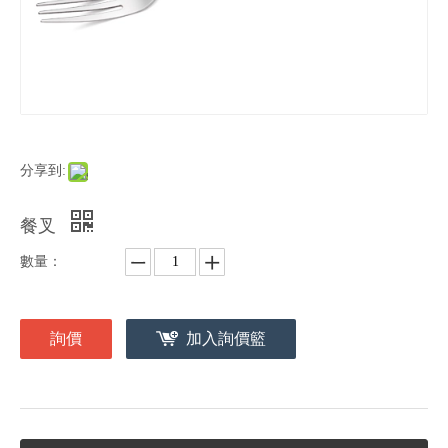
分享到:
餐叉
數量：
詢價
加入詢價籃