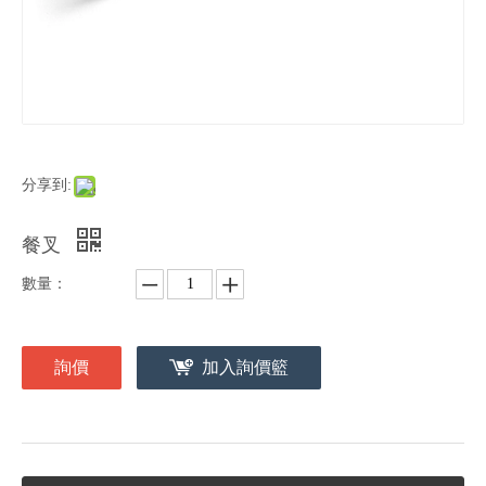
分享到:
餐叉
數量：
詢價
加入詢價籃