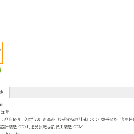
述
詢
：台灣
：品質優良 ,交貨迅速 ,新產品 ,接受獨特設計或LOGO ,競爭價格 ,適用於
設計製造 ODM ,接受原廠委託代工製造 OEM