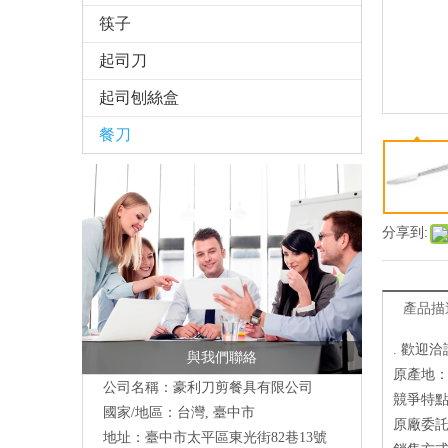
筷子
起司刀
起司刨絲盒
餐刀
分享到:
產品描
. 歡迎洽
與我們聯絡
原產地
公司名稱：豪利刀剪餐具有限公司
競爭特點
國家/地區：台灣, 臺中市
原廠委託
地址：
臺中市太平區東光街82巷13號