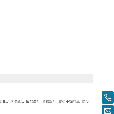
促銷品或禮贈品 ,環保產品 ,多樣設計 ,接受小額訂單 ,接受