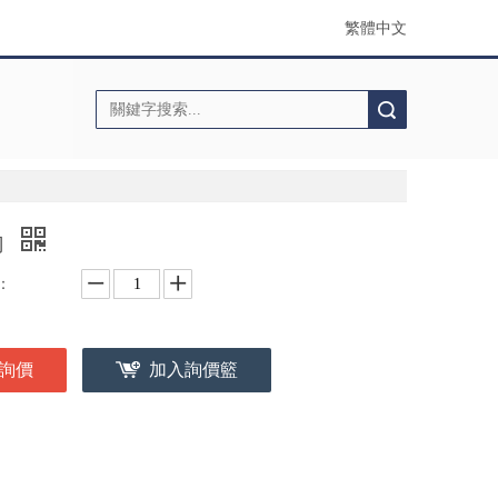
繁體中文
搜索
刀
：
詢價
加入詢價籃