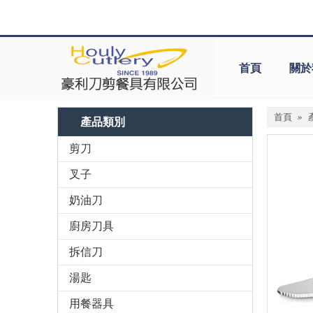
首頁
關於
首頁
»
產品類別
剪刀
叉子
奶油刀
廚房刀具
拆信刀
湯匙
用餐器具