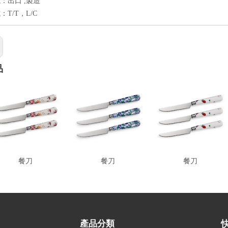
：出口 ,製造
T/T，L/C
品
餐刀
餐刀
餐刀
產品分類