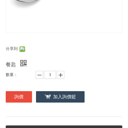
分享到:
餐匙
數量：
詢價
加入詢價籃