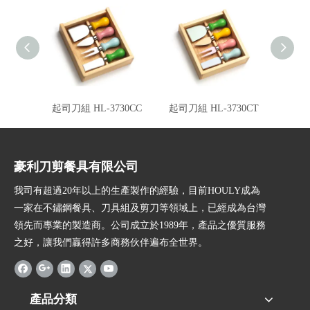
起司刀組 HL-3730CC
起司刀組 HL-3730CT
起司刀
豪利刀剪餐具有限公司
我司有超過20年以上的生產製作的經驗，目前HOULY成為
一家在不鏽鋼餐具、刀具組及剪刀等領域上，已經成為台灣
領先而專業的製造商。公司成立於1989年，產品之優質服務
之好，讓我們贏得許多商務伙伴遍布全世界。
產品分類