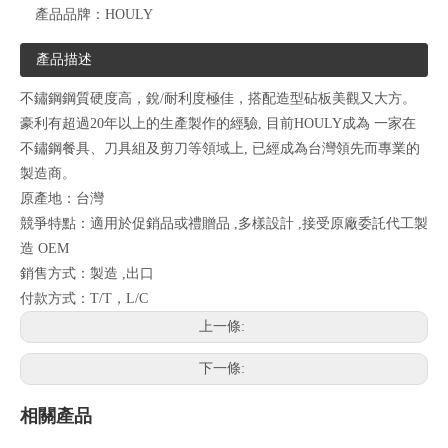
產品品牌：
HOULY
產品描述
不鏽鋼鋼質硬度高，銳/耐利度極佳，搭配造型砧板美觀又大方。
豪利有超過20年以上的生產製作的經驗, 目前HOULY成為 一家在
不鏽鋼餐具、刀具組及剪刀等領域上, 已經成為台灣領先而專業的
製造商。
原產地：台灣
競爭特點：適用於促銷品或禮贈品 ,多樣設計 ,接受原廠委託代工製
造 OEM
銷售方式：製造 ,出口
付款方式：T/T，L/C
上一條:
下一條:
相關產品